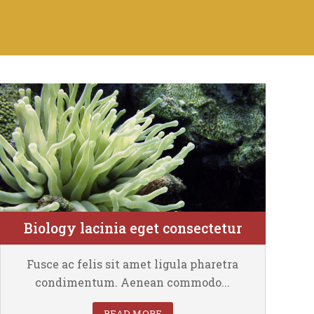
Biology lacinia eget consectetur
Faculty of Biology
Fusce ac felis sit amet ligula pharetra
P
condimentum. Aenean commodo...
READ MORE