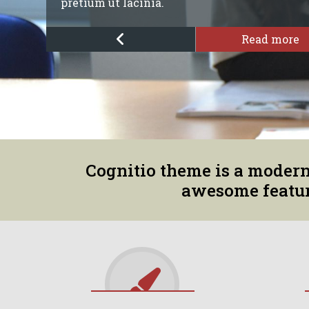
pretium ut lacinia.
Read more
Cognitio theme is a moder
awesome feature