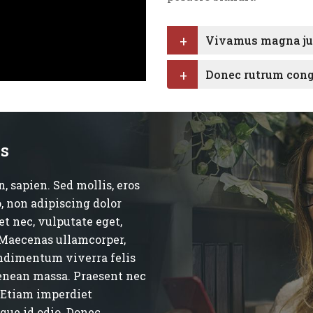
Vivamus magna just
Donec rutrum cong
es
n, sapien. Sed mollis, eros
, non adipiscing dolor
uet nec, vulputate eget,
Maecenas ullamcorper,
condimentum viverra felis
Aenean massa. Praesent nec
. Etiam imperdiet
sque id odio. Donec