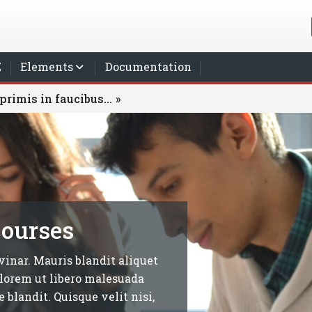
Z
Elements
Documentation
rimis in faucibus...
courses
vinar. Mauris blandit aliquet
s lorem ut libero malesuada
 blandit. Quisque velit nisi,