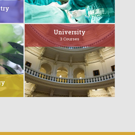
stry
University
3 Courses
gy