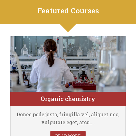
Featured Courses
Organic chemistry
Faculty of Chemistry
Donec pede justo, fringilla vel, aliquet nec,
vulputate eget, arcu....
READ MORE