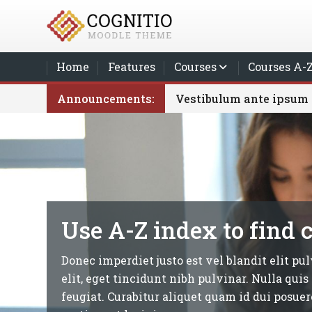
Skip to main content
Home
Features
Courses
Courses A-
Blocks
Announcements:
Vestibulum ante ipsum p
Use A-Z index to find 
Donec imperdiet justo est vel blandit elit pul
elit, eget tincidunt nibh pulvinar. Nulla qui
feugiat. Curabitur aliquet quam id dui posuere