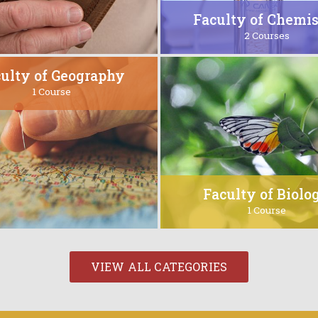
Faculty of Chemi
2 Courses
ulty of Geography
1 Course
Faculty of Biolo
1 Course
VIEW ALL CATEGORIES