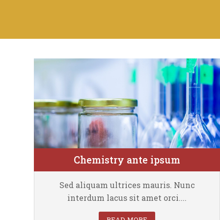
Chemistry ante ipsum
Faculty of Chemistry
Sed aliquam ultrices mauris. Nunc
interdum lacus sit amet orci....
READ MORE