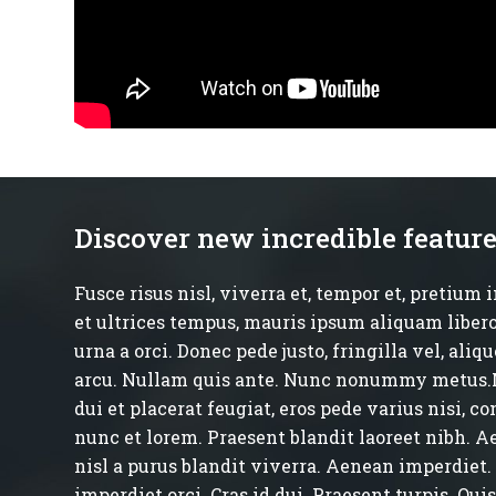
Discover new incredible featur
Fusce risus nisl, viverra et, tempor et, pretium i
et ultrices tempus, mauris ipsum aliquam libero
urna a orci. Donec pede justo, fringilla vel, aliq
arcu. Nullam quis ante. Nunc nonummy metus.
dui et placerat feugiat, eros pede varius nisi, 
nunc et lorem. Praesent blandit laoreet nibh. 
nisl a purus blandit viverra. Aenean imperdiet
imperdiet orci. Cras id dui. Praesent turpis. Qui